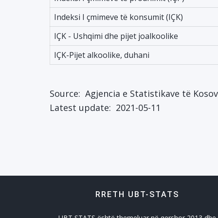
Indeksi I çmimeve të konsumit (IÇK)
IÇK - Ushqimi dhe pijet joalkoolike
IÇK-Pijet alkoolike, duhani
Source:
Agjencia e Statistikave të Koso
Latest update:
2021-05-11
RRETH UBT-STATS
UBT STATS është themeluar në qershor 2013 dhe