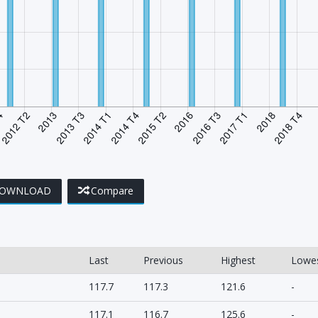
OWNLOAD
Compare
Last
Previous
Highest
Lowe
117.7
117.3
121.6
-
117.1
116.7
125.6
-