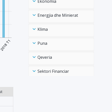
Ekonomia
Energjia dhe Minierat
Klima
Puna
Qeveria
Sektori Financiar
Shëndtësia Health
st
Tregtia Trade