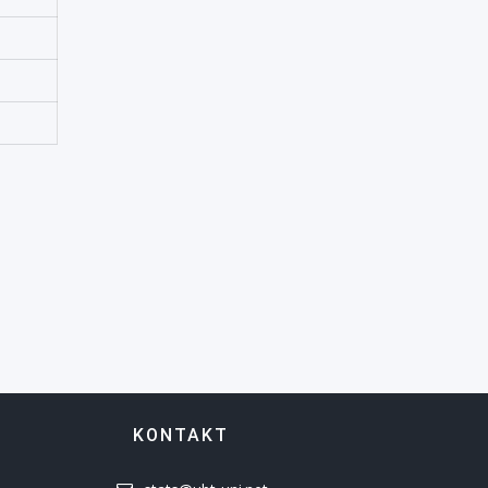
Turizmi
Zhvillimi Social Social
Developmet
KONTAKT