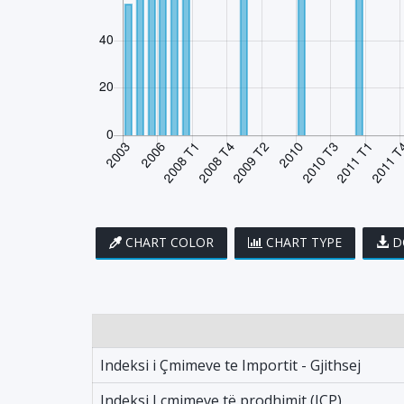
CHART COLOR
CHART TYPE
D
Indeksi i Çmimeve te Importit - Gjithsej
Indeksi I çmimeve të prodhimit (IÇP)