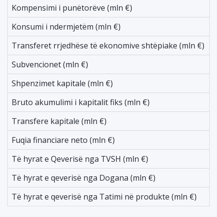
Kompensimi i punëtorëve (mln €)
-
Konsumi i ndermjetëm (mln €)
-
Transferet rrjedhëse të ekonomive shtëpiake (mln €)
-
Subvencionet (mln €)
-
Shpenzimet kapitale (mln €)
-
Bruto akumulimi i kapitalit fiks (mln €)
-
Transfere kapitale (mln €)
-
Fuqia financiare neto (mln €)
-
Të hyrat e Qeverisë nga TVSH (mln €)
6
Të hyrat e qeverisë nga Dogana (mln €)
1
Të hyrat e qeverisë nga Tatimi në produkte (mln €)
2