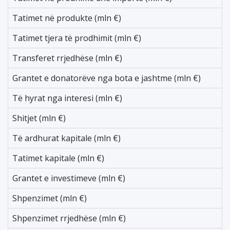
Tatimet në produkte (mln €)
1
Tatimet tjera të prodhimit (mln €)
4
Transferet rrjedhëse (mln €)
-
Grantet e donatorëve nga bota e jashtme (mln €)
-
Të hyrat nga interesi (mln €)
-
Shitjet (mln €)
-
Të ardhurat kapitale (mln €)
-
Tatimet kapitale (mln €)
-
Grantet e investimeve (mln €)
-
Shpenzimet (mln €)
-
Shpenzimet rrjedhëse (mln €)
-