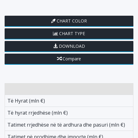
CHART COLOR
CHART TYPE
DOWNLOAD
Compare
L
Të Hyrat (mln €)
2
Të hyrat rrjedhëse (mln €)
-
Tatimet rrjedhëse në të ardhura dhe pasuri (mln €)
2
Tatimet në prodhime dhe importe (mln €)
-