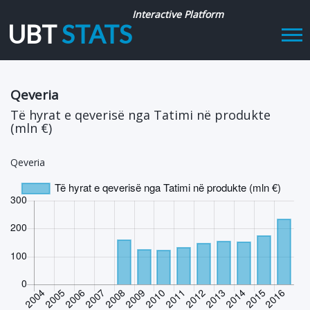
Interactive Platform
UBT
STATS
Tog
navi
Qeveria
Të hyrat e qeverisë nga Tatimi në produkte
(mln €)
Qeveria