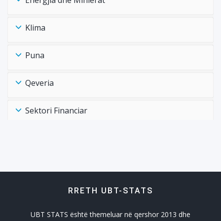
Energjia dhe Minierat
Klima
Puna
Qeveria
Sektori Financiar
Shëndtësia Health
Tregtia Trade
RRETH UBT-STATS
Turizmi
UBT STATS është themeluar në qershor 2013 dhe