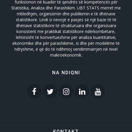
Zhvillimi Social Social Developmet
funksionon në kuadër të qendrës së kompetencës për
Statistika, Analiza dhe Parashikim. UBT STATS merret me
mbledhjen, organizimin dhe publikimin e të dhënave
statistikore. Lindi si nevojë e pasjes së një baze të të
dhënave statistikore të strukturuara dhe organizuara
konsistent me praktikat statistikore ndërkombëtare,
lehtësisht të konvertueshme për analiza kuantitative,
ekonomike dhe për parashikime, si dhe për modelime të
ndryshme, e që do të ndihmoj vendimmarrjen në nivel
makroekonomik.
NA NDIQNI
KONTAKT