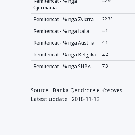
Remitencat - % nga
42.40
Gjermania
Remitencat - % nga Zvicrra
22.38
Remitencat - % nga Italia
4.1
Remitencat - % nga Austria
4.1
Remitencat - % nga Belgjika
2.2
Remitencat - % nga SHBA
7.3
Source:
Banka Qendrore e Kosoves
Latest update:
2018-11-12