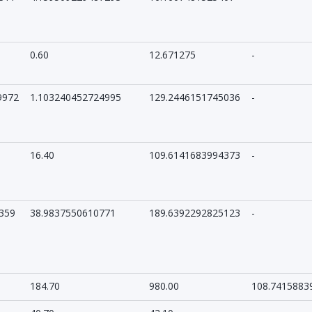
0.60
12.671275
-
9972
1.103240452724995
129.2446151745036
-
16.40
109.6141683994373
-
359
38.9837550610771
189.6392292825123
-
184.70
980.00
108.7415883