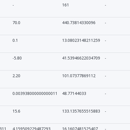
-
161
-
70.0
440.73814330096
-
0.1
13.08023148211259
-
-5.80
41.53946622034709
-
2.20
101.07377869112
-
0.003938000000000011
48.77144033
-
15.6
133.1357655515883
-
311
4.159509229487293
16.1607481525407
-