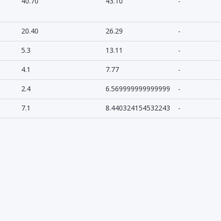
40.70
43.10
-
20.40
26.29
-
5.3
13.11
-
4.1
7.77
-
2.4
6.569999999999999
-
7.1
8.440324154532243
-