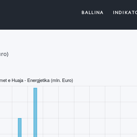
(CURRENT)
BALLINA
INDIKAT
uro)