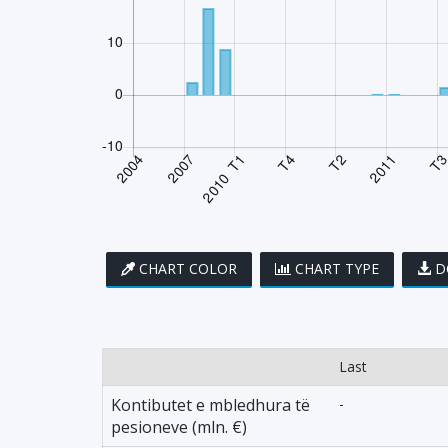
CHART COLOR
CHART TYPE
D
Last
Kontibutet e mbledhura të
-
pesioneve (mln. €)