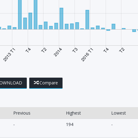
OWNLOAD
Compare
Previous
Highest
Lowest
-
194
-