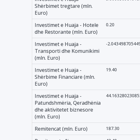
Shërbimet tregtare (mln.
Euro)
Investimet e Huaja - Hotele
0.20
dhe Restorante (mln. Euro)
Investimet e Huaja -
-2.04349870544
Transporti dhe Komunikimi
(mln. Euro)
Investimet e Huaja -
19.40
Shërbime Financiare (mln.
Euro)
Investimet e Huaja -
44.16328023085
Patundshmëria, Qeradhënia
dhe aktivitetet biznesore
(mln. Euro)
Remitencat (mln. Euro)
187.30