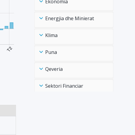
Ekonomia
Energjia dhe Minierat
Klima
Puna
Qeveria
Sektori Financiar
Shëndtësia Health
Tregtia Trade