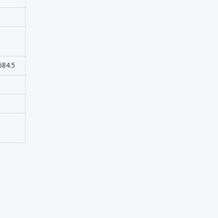
Turizmi
-
Zhvillimi Social Social
-
Developmet
684.5
-
-
-