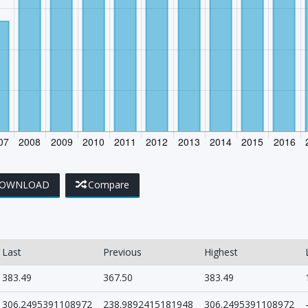
OWNLOAD
Compare
Last
Previous
Highest
383.49
367.50
383.49
306.2495391108972
238.9892415181948
306.2495391108972