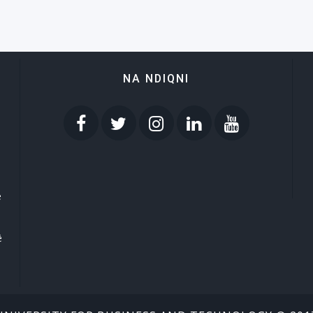
NA NDIQNI
e
ë