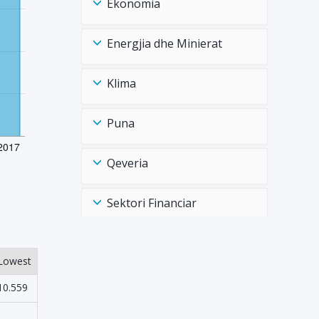
Ekonomia
Energjia dhe Minierat
Klima
Puna
Qeveria
Sektori Financiar
Shëndtësia Health
Lowest
Tregtia Trade
10.559
-