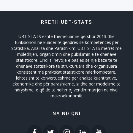
Tregtia Trade
RRETH UBT-STATS
Turizmi
UBT STATS është themeluar në qershor 2013 dhe
Zhvillimi Social Social Developmet
funksionon në kuadër të qendrës së kompetencës për
Statistika, Analiza dhe Parashikim. UBT STATS merret me
mbledhjen, organizimin dhe publikimin e të dhënave
statistikore. Lindi si nevojë e pasjes së një baze të të
dhënave statistikore të strukturuara dhe organizuara
konsistent me praktikat statistikore ndërkombëtare,
lehtësisht të konvertueshme për analiza kuantitative,
ekonomike dhe për parashikime, si dhe për modelime të
ndryshme, e që do të ndihmoj vendimmarrjen në nivel
makroekonomik.
NA NDIQNI