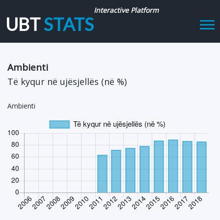
Interactive Platform
UBT
STATS
Tog
navi
Ambienti
Të kyqur në ujësjellës (në %)
Ambienti