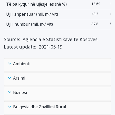
Të pa kyqur në ujësjellës (në %)
13.69
12
Uji i shpenzuar (mil. mł/ vit)
48.3
49
Uji i humbur (mil. mł/ vit)
87.8
89
Source:
Agjencia e Statistikave të Kosovës
Latest update:
2021-05-19
Ambienti
Arsimi
Biznesi
Bujqesia dhe Zhvillimi Rural