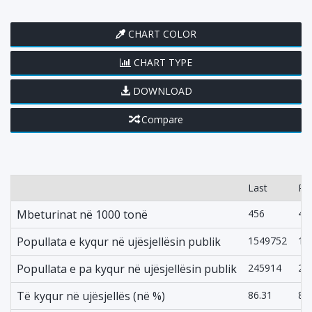
CHART COLOR
CHART TYPE
DOWNLOAD
Compare
Last
Pr
Mbeturinat në 1000 tonë
456
45
Popullata e kyqur në ujësjellësin publik
1549752
15
Popullata e pa kyqur në ujësjellësin publik
245914
23
Të kyqur në ujësjellës (në %)
86.31
87