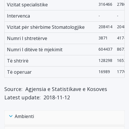
Vizitat specialistike
316466
27869
Intervenca
-
-
Vizitat për shërbime Stomatologjike
208414
20489
Numri I shtretërve
3871
4174
Numri I ditëve të mjekimit
604437
86734
Të shtrirë
128298
16525
Të operuar
16989
17766
Source:
Agjensia e Statistikave e Kosoves
Latest update:
2018-11-12
Ambienti