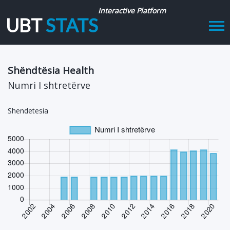
Interactive Platform
UBT
STATS
Tog
navi
Shëndtësia Health
Numri I shtretërve
Shendetesia