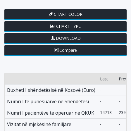
CHART COLOR
CHART TYPE
DOWNLOAD
Compare
Last
Previo
Buxheti I shëndetësisë në Kosovë (Euro)
-
-
Numri I të punësuarve në Shëndetësi
-
-
Numri I pacientëve të operuar në QKUK
14718
23905
Vizitat në mjekësinë familjare
-
-