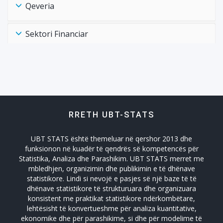
Qeveria
Sektori Financiar
Shëndtësia Health
Tregtia Trade
RRETH UBT-STATS
Turizmi
UBT STATS është themeluar në qershor 2013 dhe
Zhvillimi Social Social Developmet
funksionon në kuadër të qendrës së kompetencës për
Statistika, Analiza dhe Parashikim. UBT STATS merret me
mbledhjen, organizimin dhe publikimin e të dhënave
statistikore. Lindi si nevojë e pasjes së një baze të të
dhënave statistikore të strukturuara dhe organizuara
konsistent me praktikat statistikore ndërkombëtare,
lehtësisht të konvertueshme për analiza kuantitative,
ekonomike dhe për parashikime, si dhe për modelime të