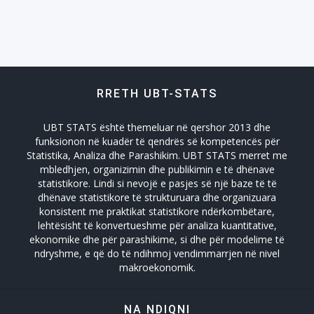
Shëndtësia Health
Tregtia Trade
RRETH UBT-STATS
Turizmi
UBT STATS është themeluar në qershor 2013 dhe
Zhvillimi Social Social Developmet
funksionon në kuadër të qendrës së kompetencës për
Statistika, Analiza dhe Parashikim. UBT STATS merret me
mbledhjen, organizimin dhe publikimin e të dhënave
statistikore. Lindi si nevojë e pasjes së një baze të të
dhënave statistikore të strukturuara dhe organizuara
konsistent me praktikat statistikore ndërkombëtare,
lehtësisht të konvertueshme për analiza kuantitative,
ekonomike dhe për parashikime, si dhe për modelime të
ndryshme, e që do të ndihmoj vendimmarrjen në nivel
makroekonomik.
NA NDIQNI