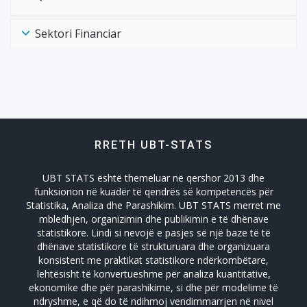
Sektori Financiar
Shëndtësia Health
Tregtia Trade
RRETH UBT-STATS
Turizmi
UBT STATS është themeluar në qershor 2013 dhe
Zhvillimi Social Social Developmet
funksionon në kuadër të qendrës së kompetencës për
Statistika, Analiza dhe Parashikim. UBT STATS merret me
mbledhjen, organizimin dhe publikimin e të dhënave
statistikore. Lindi si nevojë e pasjes së një baze të të
dhënave statistikore të strukturuara dhe organizuara
konsistent me praktikat statistikore ndërkombëtare,
lehtësisht të konvertueshme për analiza kuantitative,
ekonomike dhe për parashikime, si dhe për modelime të
ndryshme, e që do të ndihmoj vendimmarrjen në nivel