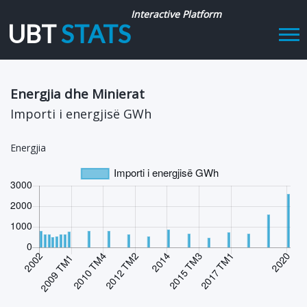
Interactive Platform
UBT
STATS
Tog
navi
Energjia dhe Minierat
Importi i energjisë GWh
Energjia