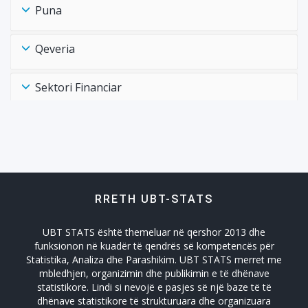
Puna
Qeveria
Sektori Financiar
Shëndtësia Health
Tregtia Trade
RRETH UBT-STATS
Turizmi
UBT STATS është themeluar në qershor 2013 dhe
Zhvillimi Social Social Developmet
funksionon në kuadër të qendrës së kompetencës për
Statistika, Analiza dhe Parashikim. UBT STATS merret me
mbledhjen, organizimin dhe publikimin e të dhënave
statistikore. Lindi si nevojë e pasjes së një baze të të
dhënave statistikore të strukturuara dhe organizuara