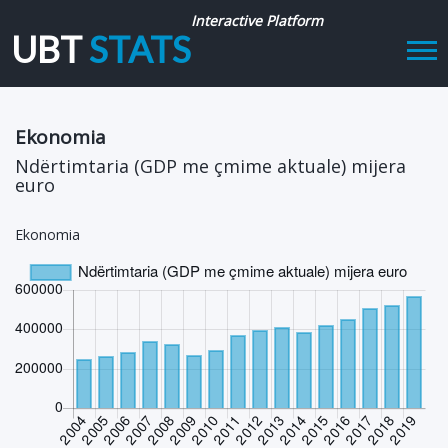
Interactive Platform
UBT
STATS
Tog
navi
Ekonomia
Ndërtimtaria (GDP me çmime aktuale) mijera
euro
Ekonomia