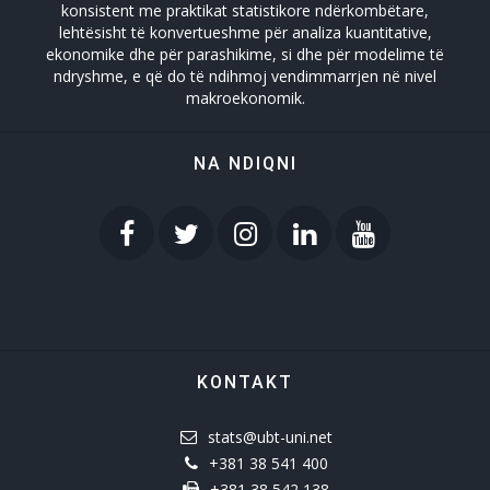
konsistent me praktikat statistikore ndërkombëtare,
lehtësisht të konvertueshme për analiza kuantitative,
ekonomike dhe për parashikime, si dhe për modelime të
ndryshme, e që do të ndihmoj vendimmarrjen në nivel
makroekonomik.
NA NDIQNI
KONTAKT
stats@ubt-uni.net
+381 38 541 400
+381 38 542 138