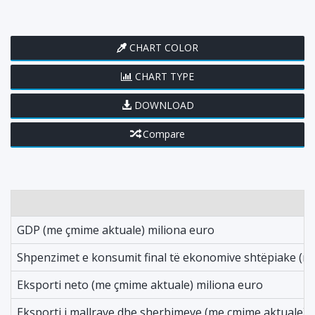
CHART COLOR
CHART TYPE
DOWNLOAD
Compare
GDP (me çmime aktuale) miliona euro
Shpenzimet e konsumit final të ekonomive shtëpiake (m
Eksporti neto (me çmime aktuale) miliona euro
Eksporti i mallrave dhe sherbimeve (me çmime aktuale) 