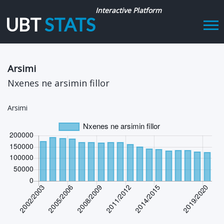
Interactive Platform
UBT
STATS
Tog
navi
Arsimi
Nxenes ne arsimin fillor
Arsimi