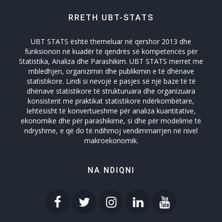
RRETH UBT-STATS
Turizmi
UBT STATS është themeluar në qershor 2013 dhe
Zhvillimi Social Social Developmet
funksionon në kuadër të qendrës së kompetencës për
Statistika, Analiza dhe Parashikim. UBT STATS merret me
mbledhjen, organizimin dhe publikimin e të dhënave
statistikore. Lindi si nevojë e pasjes së një baze të të
dhënave statistikore të strukturuara dhe organizuara
konsistent me praktikat statistikore ndërkombëtare,
lehtësisht të konvertueshme për analiza kuantitative,
ekonomike dhe për parashikime, si dhe për modelime të
ndryshme, e që do të ndihmoj vendimmarrjen në nivel
makroekonomik.
NA NDIQNI