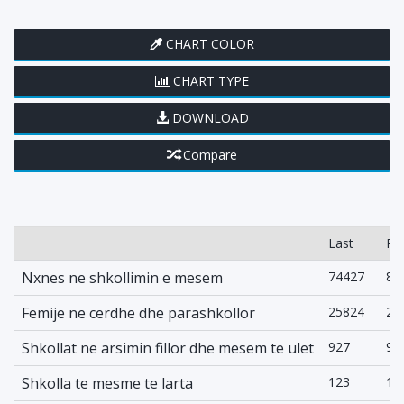
CHART COLOR
CHART TYPE
DOWNLOAD
Compare
Last
Pr
Nxnes ne shkollimin e mesem
74427
81
Femije ne cerdhe dhe parashkollor
25824
26
Shkollat ne arsimin fillor dhe mesem te ulet
927
94
Shkolla te mesme te larta
123
12