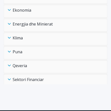
Ekonomia
Energjia dhe Minierat
Klima
Puna
Qeveria
Sektori Financiar
Shëndtësia Health
Tregtia Trade