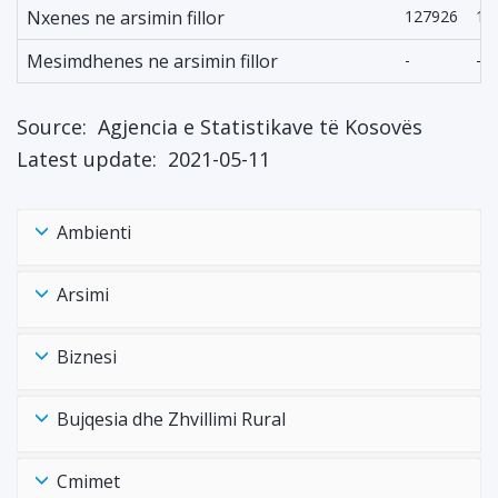
Nxenes ne arsimin fillor
127926
13
Mesimdhenes ne arsimin fillor
-
-
Source:
Agjencia e Statistikave të Kosovës
Latest update:
2021-05-11
Ambienti
Arsimi
Biznesi
Bujqesia dhe Zhvillimi Rural
Cmimet