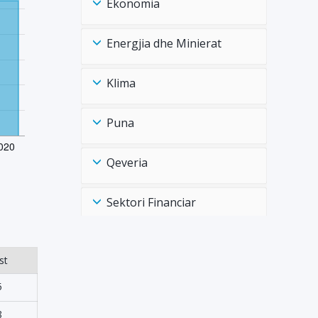
Ekonomia
Energjia dhe Minierat
Klima
Puna
Qeveria
Sektori Financiar
Shëndtësia Health
st
Tregtia Trade
5
8