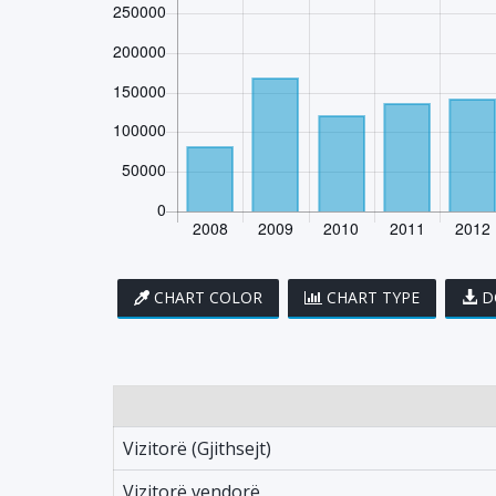
CHART COLOR
CHART TYPE
D
Vizitorë (Gjithsejt)
Vizitorë vendorë