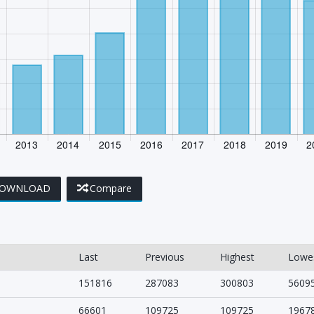
OWNLOAD
Compare
Last
Previous
Highest
Lowe
151816
287083
300803
5609
66601
109725
109725
1967