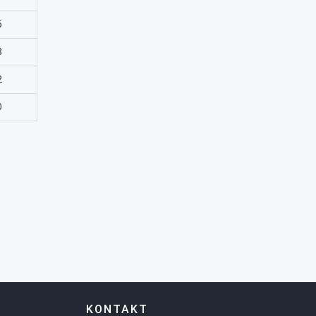
Turizmi
6
Zhvillimi Social Social
8
Developmet
2
0
KONTAKT