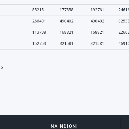
85215
177358
192761
2461
266491
490402
490402
8253
113738
168821
168821
2260
152753
321581
321581
4691
es
NA NDIQNI