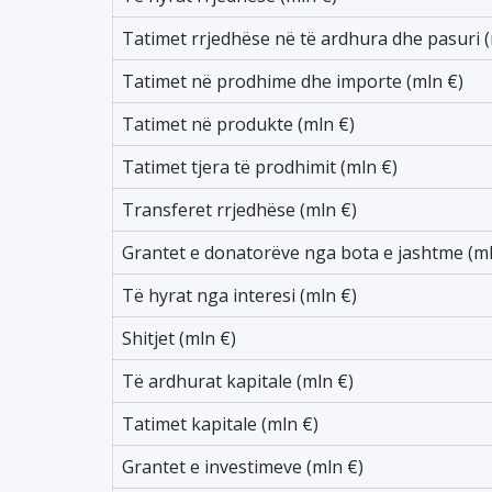
Tatimet rrjedhëse në të ardhura dhe pasuri (
Tatimet në prodhime dhe importe (mln €)
Tatimet në produkte (mln €)
Tatimet tjera të prodhimit (mln €)
Transferet rrjedhëse (mln €)
Grantet e donatorëve nga bota e jashtme (ml
Të hyrat nga interesi (mln €)
Shitjet (mln €)
Të ardhurat kapitale (mln €)
Tatimet kapitale (mln €)
Grantet e investimeve (mln €)