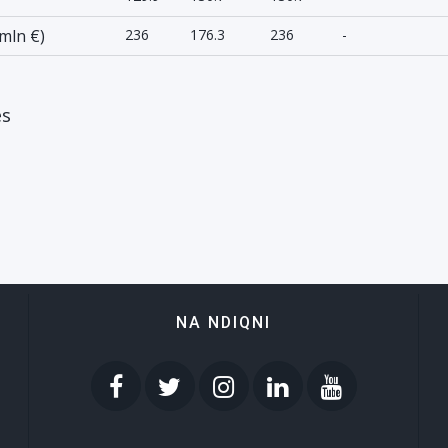
mln €)
236
176.3
236
-
es
NA NDIQNI