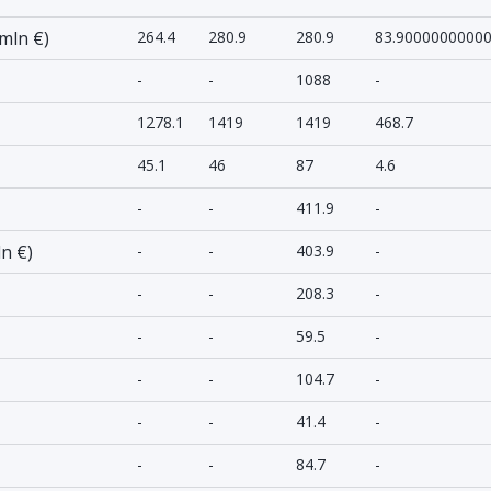
mln €)
264.4
280.9
280.9
83.9000000000
-
-
1088
-
1278.1
1419
1419
468.7
45.1
46
87
4.6
-
-
411.9
-
n €)
-
-
403.9
-
-
-
208.3
-
-
-
59.5
-
-
-
104.7
-
-
-
41.4
-
-
-
84.7
-