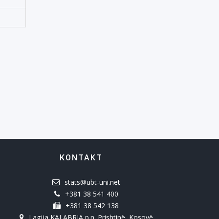
KONTAKT
stats@ubt-uni.net
+381 38 541 400
+381 38 542 138
Lagjja KALABRIA p.n.,Prishtinë, Kosovë