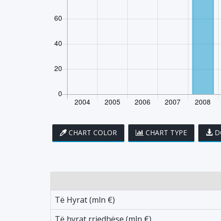
CHART COLOR
CHART TYPE
D
Të Hyrat (mln €)
Të hyrat rrjedhëse (mln €)