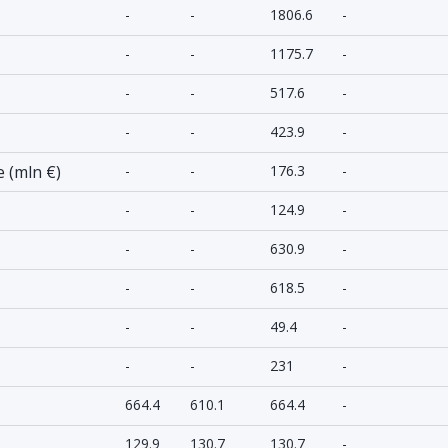
-
-
1806.6
-
-
-
1175.7
-
-
-
517.6
-
-
-
423.9
-
 (mln €)
-
-
176.3
-
-
-
124.9
-
-
-
630.9
-
-
-
618.5
-
-
-
49.4
-
-
-
231
-
664.4
610.1
664.4
-
129.9
130.7
130.7
-