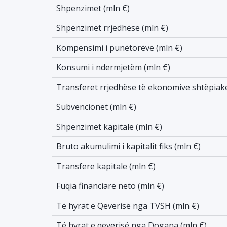
Shpenzimet (mln €)
Shpenzimet rrjedhëse (mln €)
Kompensimi i punëtorëve (mln €)
Konsumi i ndermjetëm (mln €)
Transferet rrjedhëse të ekonomive shtëpiake
Subvencionet (mln €)
Shpenzimet kapitale (mln €)
Bruto akumulimi i kapitalit fiks (mln €)
Transfere kapitale (mln €)
Fuqia financiare neto (mln €)
Të hyrat e Qeverisë nga TVSH (mln €)
Të hyrat e qeverisë nga Dogana (mln €)