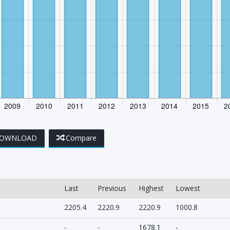
OWNLOAD
Compare
Last
Previous
Highest
Lowest
2205.4
2220.9
2220.9
1000.8
-
-
1678.1
-