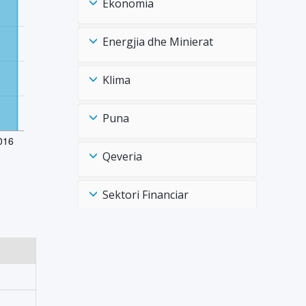
Ekonomia
Energjia dhe Minierat
Klima
Puna
Qeveria
Sektori Financiar
Shëndtësia Health
Tregtia Trade