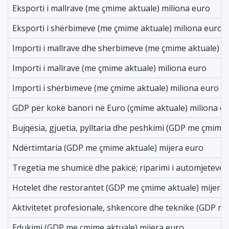
Eksporti i mallrave (me çmime aktuale) miliona euro
Eksporti i shërbimeve (me çmime aktuale) miliona euro
Importi i mallrave dhe sherbimeve (me çmime aktuale) m
Importi i mallrave (me çmime aktuale) miliona euro
Importi i shërbimeve (me çmime aktuale) miliona euro
GDP për kokë banori në Euro (çmime aktuale) miliona e
Bujqësia, gjuetia, pylltaria dhe peshkimi (GDP me çmime 
Ndërtimtaria (GDP me çmime aktuale) mijera euro
Tregetia me shumicë dhe pakicë; riparimi i automjeteve
Hotelet dhe restorantet (GDP me çmime aktuale) mijera
Aktivitetet profesionale, shkencore dhe teknike (GDP m
Edukimi (GDP me çmime aktuale) mijera euro