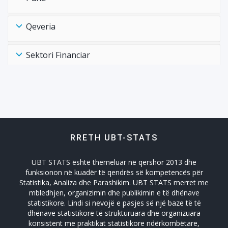
Qeveria
Sektori Financiar
Shëndtësia Health
Tregtia Trade
RRETH UBT-STATS
Turizmi
UBT STATS është themeluar në qershor 2013 dhe
Zhvillimi Social Social Developmet
funksionon në kuadër të qendrës së kompetencës për
Statistika, Analiza dhe Parashikim. UBT STATS merret me
mbledhjen, organizimin dhe publikimin e të dhënave
statistikore. Lindi si nevojë e pasjes së një baze të të
dhënave statistikore të strukturuara dhe organizuara
konsistent me praktikat statistikore ndërkombëtare,