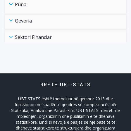
Puna
Qeveria
Sektori Financiar
Shëndtësia Health
Tregtia Trade
RRETH UBT-STATS
Turizmi
UBT STATS është themeluar në qershor 2013 dhe
Zhvillimi Social Social Developmet
funksionon në kuadër të qendrës së kompetencës për
Statistika, Analiza dhe Parashikim. UBT STATS merret me
mbledhjen, organizimin dhe publikimin e të dhënave
statistikore. Lindi si nevojë e pasjes së një baze të të
dhënave statistikore të strukturuara dhe organizuara