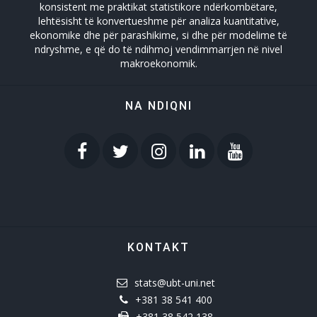
konsistent me praktikat statistikore ndërkombëtare,
lehtësisht të konvertueshme për analiza kuantitative,
ekonomike dhe për parashikime, si dhe për modelime të
ndryshme, e që do të ndihmoj vendimmarrjen në nivel
makroekonomik.
NA NDIQNI
KONTAKT
stats@ubt-uni.net
+381 38 541 400
+381 38 542 138