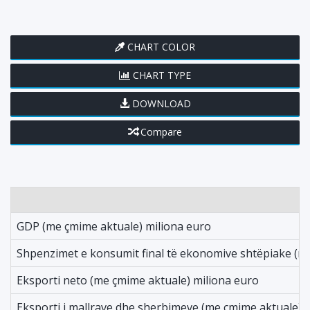
CHART COLOR
CHART TYPE
DOWNLOAD
Compare
GDP (me çmime aktuale) miliona euro
Shpenzimet e konsumit final të ekonomive shtëpiake (m
Eksporti neto (me çmime aktuale) miliona euro
Eksporti i mallrave dhe sherbimeve (me çmime aktuale) 