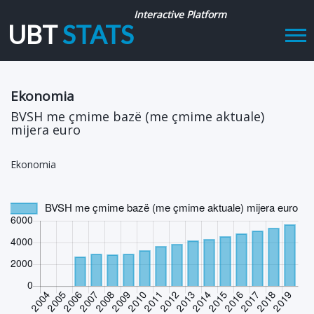
Interactive Platform
UBT
STATS
Tog
navi
Ekonomia
BVSH me çmime bazë (me çmime aktuale)
mijera euro
Ekonomia