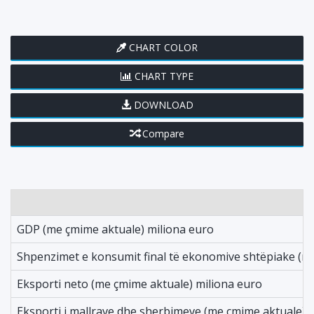
CHART COLOR
CHART TYPE
DOWNLOAD
Compare
GDP (me çmime aktuale) miliona euro
Shpenzimet e konsumit final të ekonomive shtëpiake (m
Eksporti neto (me çmime aktuale) miliona euro
Eksporti i mallrave dhe sherbimeve (me çmime aktuale) 