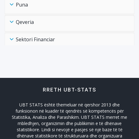
Puna
Qeveria
Sektori Financiar
Shëndtësia Health
Tregtia Trade
RRETH UBT-STATS
Turizmi
UBT STATS është themeluar në qershor 2013 dhe
Zhvillimi Social Social Developmet
funksionon në kuadër të qendrës së kompetencës për
Statistika, Analiza dhe Parashikim. UBT STATS merret me
mbledhjen, organizimin dhe publikimin e të dhënave
statistikore. Lindi si nevojë e pasjes së një baze të të
dhënave statistikore të strukturuara dhe organizuara