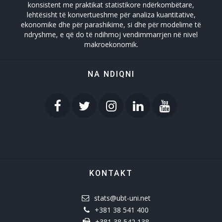
konsistent me praktikat statistikore ndërkombëtare,
lehtësisht të konvertueshme për analiza kuantitative,
ekonomike dhe për parashikime, si dhe për modelime të
ndryshme, e që do të ndihmoj vendimmarrjen në nivel
makroekonomik.
NA NDIQNI
KONTAKT
stats@ubt-uni.net
+381 38 541 400
+381 38 542 138