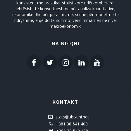
konsistent me praktikat statistikore ndërkombëtare,
lehtësisht të konvertueshme për analiza kuantitative,
ekonomike dhe për parashikime, si dhe për modelime të
ndryshme, e që do të ndihmoj vendimmarrjen në nivel
makroekonomik.
NA NDIQNI
KONTAKT
stats@ubt-uni.net
+381 38 541 400
+381 38 542 138