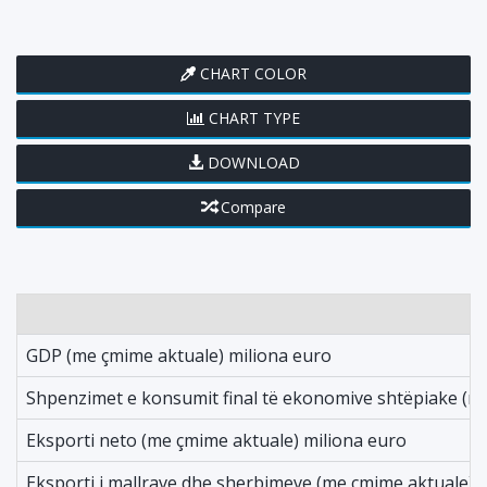
CHART COLOR
CHART TYPE
DOWNLOAD
Compare
GDP (me çmime aktuale) miliona euro
Shpenzimet e konsumit final të ekonomive shtëpiake (m
Eksporti neto (me çmime aktuale) miliona euro
Eksporti i mallrave dhe sherbimeve (me çmime aktuale) 