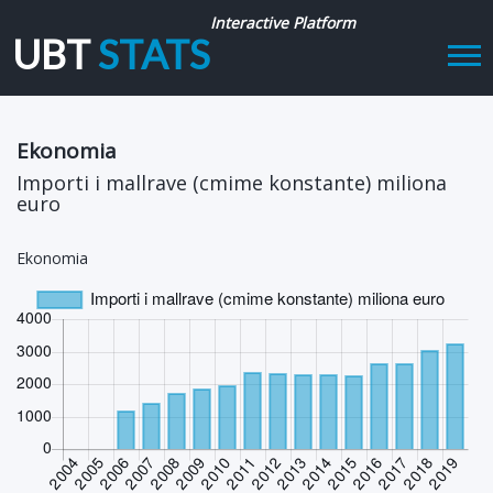
Interactive Platform
UBT
STATS
Tog
navi
Ekonomia
Importi i mallrave (cmime konstante) miliona
euro
Ekonomia