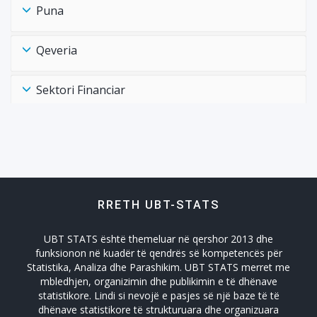
Puna
Qeveria
Sektori Financiar
Shëndtësia Health
Tregtia Trade
RRETH UBT-STATS
Turizmi
UBT STATS është themeluar në qershor 2013 dhe
Zhvillimi Social Social Developmet
funksionon në kuadër të qendrës së kompetencës për
Statistika, Analiza dhe Parashikim. UBT STATS merret me
mbledhjen, organizimin dhe publikimin e të dhënave
statistikore. Lindi si nevojë e pasjes së një baze të të
dhënave statistikore të strukturuara dhe organizuara