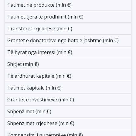
Tatimet në produkte (mln €)
1
Tatimet tjera të prodhimit (mln €)
4
Transferet rrjedhëse (mln €)
-
Grantet e donatorëve nga bota e jashtme (mln €)
-
Të hyrat nga interesi (mln €)
-
Shitjet (mln €)
-
Të ardhurat kapitale (mln €)
-
Tatimet kapitale (mln €)
-
Grantet e investimeve (mln €)
-
Shpenzimet (mln €)
-
Shpenzimet rrjedhëse (mln €)
-
Kompensimi i punëtorëve (mln €)
-