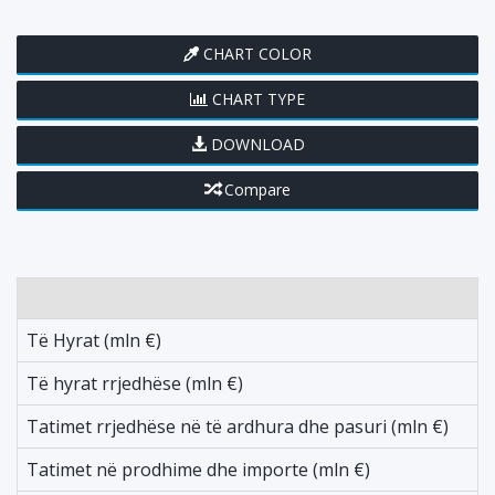
CHART COLOR
CHART TYPE
DOWNLOAD
Compare
L
Të Hyrat (mln €)
2
Të hyrat rrjedhëse (mln €)
-
Tatimet rrjedhëse në të ardhura dhe pasuri (mln €)
2
Tatimet në prodhime dhe importe (mln €)
-