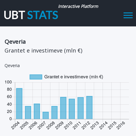
Interactive Platform
UBT
STATS
Tog
navi
Qeveria
Grantet e investimeve (mln €)
Qeveria