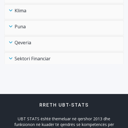
Klima
Puna
Qeveria
Sektori Financiar
Shëndtësia Health
Tregtia Trade
RRETH UBT-STATS
Turizmi
UBT STATS është themeluar në qershor 2013 dhe
Zhvillimi Social Social Developmet
funksionon në kuadër të qendrës së kompetencës për