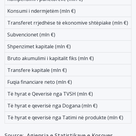
Konsumi i ndermjetëm (mln €)
-
Transferet rrjedhëse të ekonomive shtëpiake (mln €)
-
Subvencionet (mln €)
-
Shpenzimet kapitale (mln €)
-
Bruto akumulimi i kapitalit fiks (mln €)
-
Transfere kapitale (mln €)
-
Fuqia financiare neto (mln €)
-
Të hyrat e Qeverisë nga TVSH (mln €)
6
Të hyrat e qeverisë nga Dogana (mln €)
1
Të hyrat e qeverisë nga Tatimi në produkte (mln €)
2
Source:
Agjensia e Statistikave e Kosoves