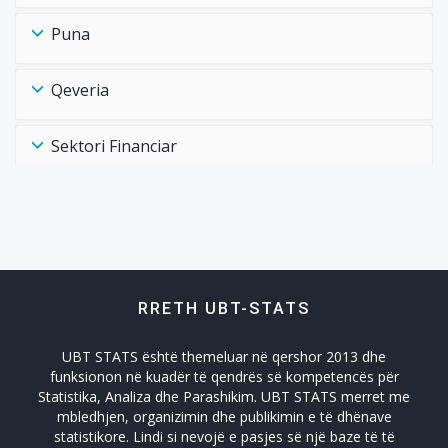
Puna
Qeveria
Sektori Financiar
Shëndtësia Health
Tregtia Trade
RRETH UBT-STATS
Turizmi
UBT STATS është themeluar në qershor 2013 dhe
Zhvillimi Social Social Developmet
funksionon në kuadër të qendrës së kompetencës për
Statistika, Analiza dhe Parashikim. UBT STATS merret me
mbledhjen, organizimin dhe publikimin e të dhënave
statistikore. Lindi si nevojë e pasjes së një baze të të