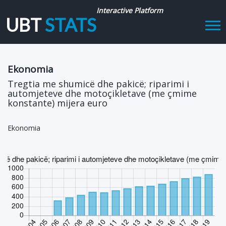
Interactive Platform
UBT
STATS
Tog
navi
Ekonomia
Tregtia me shumicë dhe pakicë; riparimi i
automjeteve dhe motoçikletave (me çmime
konstante) mijera euro
Ekonomia