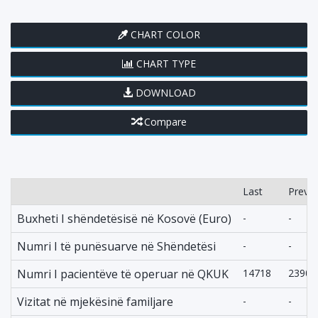
CHART COLOR
CHART TYPE
DOWNLOAD
Compare
Last
Previo
Buxheti I shëndetësisë në Kosovë (Euro)
-
-
Numri I të punësuarve në Shëndetësi
-
-
Numri I pacientëve të operuar në QKUK
14718
23905
Vizitat në mjekësinë familjare
-
-