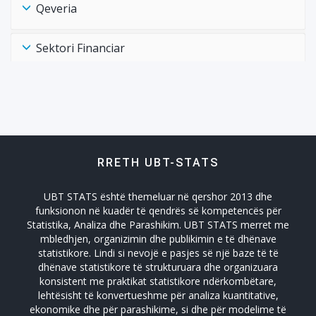
Qeveria
Sektori Financiar
Shëndtësia Health
Tregtia Trade
RRETH UBT-STATS
Turizmi
UBT STATS është themeluar në qershor 2013 dhe
Zhvillimi Social Social Developmet
funksionon në kuadër të qendrës së kompetencës për
Statistika, Analiza dhe Parashikim. UBT STATS merret me
mbledhjen, organizimin dhe publikimin e të dhënave
statistikore. Lindi si nevojë e pasjes së një baze të të
dhënave statistikore të strukturuara dhe organizuara
konsistent me praktikat statistikore ndërkombëtare,
lehtësisht të konvertueshme për analiza kuantitative,
ekonomike dhe për parashikime, si dhe për modelime të