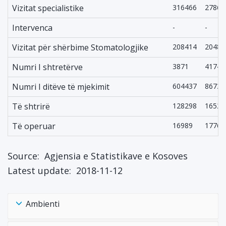
Vizitat specialistike
316466
27869
Intervenca
-
-
Vizitat për shërbime Stomatologjike
208414
20489
Numri I shtretërve
3871
4174
Numri I ditëve të mjekimit
604437
86734
Të shtrirë
128298
16525
Të operuar
16989
17766
Source:
Agjensia e Statistikave e Kosoves
Latest update:
2018-11-12
Ambienti