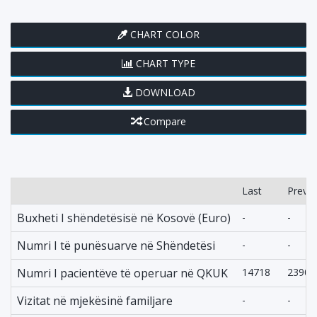
CHART COLOR
CHART TYPE
DOWNLOAD
Compare
Last
Previo
Buxheti I shëndetësisë në Kosovë (Euro)
-
-
Numri I të punësuarve në Shëndetësi
-
-
Numri I pacientëve të operuar në QKUK
14718
23905
Vizitat në mjekësinë familjare
-
-