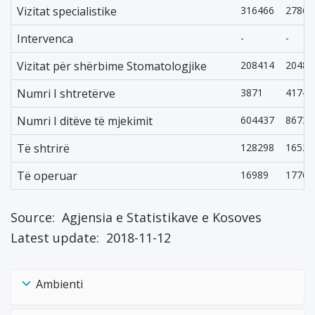
Vizitat specialistike
316466
27869
Intervenca
-
-
Vizitat për shërbime Stomatologjike
208414
20489
Numri I shtretërve
3871
4174
Numri I ditëve të mjekimit
604437
86734
Të shtrirë
128298
16525
Të operuar
16989
17766
Source:
Agjensia e Statistikave e Kosoves
Latest update:
2018-11-12
Ambienti