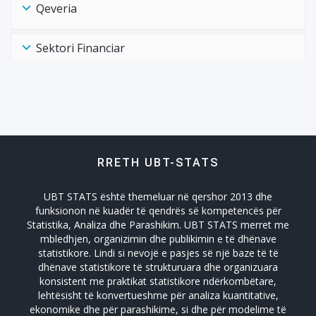
Qeveria
Sektori Financiar
Shëndtësia Health
Tregtia Trade
RRETH UBT-STATS
Turizmi
UBT STATS është themeluar në qershor 2013 dhe
Zhvillimi Social Social Developmet
funksionon në kuadër të qendrës së kompetencës për
Statistika, Analiza dhe Parashikim. UBT STATS merret me
mbledhjen, organizimin dhe publikimin e të dhënave
statistikore. Lindi si nevojë e pasjes së një baze të të
dhënave statistikore të strukturuara dhe organizuara
konsistent me praktikat statistikore ndërkombëtare,
lehtësisht të konvertueshme për analiza kuantitative,
ekonomike dhe për parashikime, si dhe për modelime të