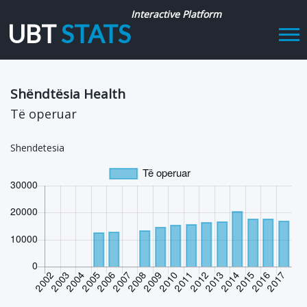
Interactive Platform
UBT
STATS
Tog
navi
Shëndtësia Health
Të operuar
Shendetesia