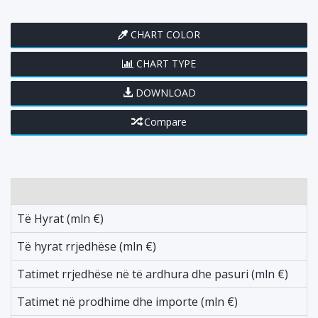
CHART COLOR
CHART TYPE
DOWNLOAD
Compare
L
Të Hyrat (mln €)
2
Të hyrat rrjedhëse (mln €)
-
Tatimet rrjedhëse në të ardhura dhe pasuri (mln €)
2
Tatimet në prodhime dhe importe (mln €)
-