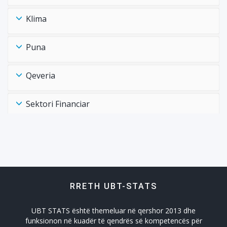
Klima
Puna
Qeveria
Sektori Financiar
Shëndtësia Health
Tregtia Trade
RRETH UBT-STATS
Turizmi
UBT STATS është themeluar në qershor 2013 dhe
Zhvillimi Social Social Developmet
funksionon në kuadër të qendrës së kompetencës për