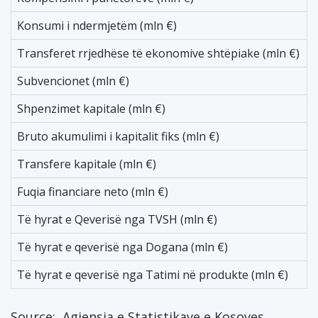
Konsumi i ndermjetëm (mln €)
-
Transferet rrjedhëse të ekonomive shtëpiake (mln €)
-
Subvencionet (mln €)
-
Shpenzimet kapitale (mln €)
-
Bruto akumulimi i kapitalit fiks (mln €)
-
Transfere kapitale (mln €)
-
Fuqia financiare neto (mln €)
-
Të hyrat e Qeverisë nga TVSH (mln €)
6
Të hyrat e qeverisë nga Dogana (mln €)
1
Të hyrat e qeverisë nga Tatimi në produkte (mln €)
2
Source:
Agjensia e Statistikave e Kosoves