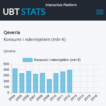
Interactive Platform
UBT
STATS
Tog
navi
Qeveria
Konsumi i ndermjetëm (mln €)
Qeveria