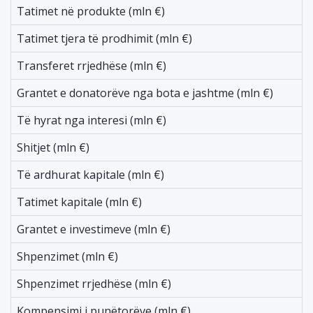
Tatimet në produkte (mln €)
1
Tatimet tjera të prodhimit (mln €)
4
Transferet rrjedhëse (mln €)
-
Grantet e donatorëve nga bota e jashtme (mln €)
-
Të hyrat nga interesi (mln €)
-
Shitjet (mln €)
-
Të ardhurat kapitale (mln €)
-
Tatimet kapitale (mln €)
-
Grantet e investimeve (mln €)
-
Shpenzimet (mln €)
-
Shpenzimet rrjedhëse (mln €)
-
Kompensimi i punëtorëve (mln €)
-