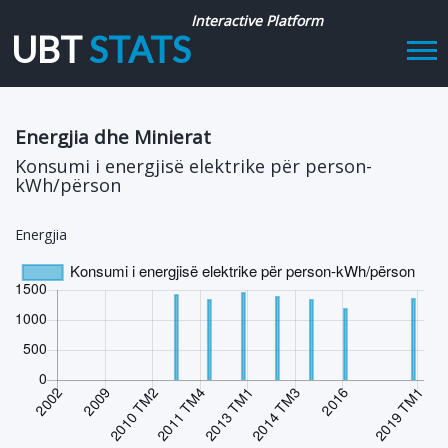
Interactive Platform
UBT
STATS
Tog
navi
Energjia dhe Minierat
Konsumi i energjisë elektrike për person-
kWh/përson
Energjia