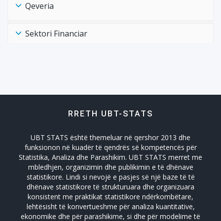
Qeveria
Sektori Financiar
Shëndtësia Health
Tregtia Trade
RRETH UBT-STATS
Turizmi
UBT STATS është themeluar në qershor 2013 dhe
Zhvillimi Social Social Developmet
funksionon në kuadër të qendrës së kompetencës për
Statistika, Analiza dhe Parashikim. UBT STATS merret me
mbledhjen, organizimin dhe publikimin e të dhënave
statistikore. Lindi si nevojë e pasjes së një baze të të
dhënave statistikore të strukturuara dhe organizuara
konsistent me praktikat statistikore ndërkombëtare,
lehtësisht të konvertueshme për analiza kuantitative,
ekonomike dhe për parashikime, si dhe për modelime të